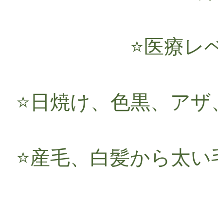
⭐️医療
⭐️日焼け、色黒、ア
⭐️産毛、白髪から太