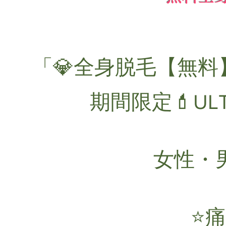
「💎全身脱毛【
無料
期間限定💄UL
女性・
⭐️