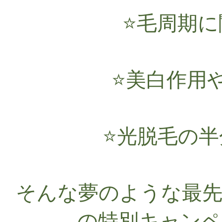
⭐️毛周期
⭐️美白作
⭐️光脱毛の
そんな夢のような最先
の特別キャンペ